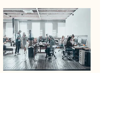
Com métodos inovadores, como
programática e Wi-Fi gratuito,
garantimos que sua marca se
destaque em um ambiente digital
competitivo. Nossa equipe
dedicada está pronta para
impulsionar o seu negócio e
alcançar os melhores resultados.